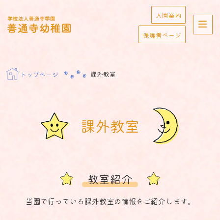
Skip
入園案内
to
学校法人善通寺学園
content
保護者ページ
善通寺幼稚園
課外教室
トップページ
課外教室
教室紹介
当園で行っている課外教室の情報をご紹介します。