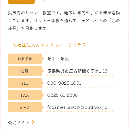
呉市内のサッカー教室です。幅広い年代の子ども達が活動
しています。サッカー体験を通して、子どもたちの「心の
成長」を目指します。
一般社団法人カメリアスポーツクラブ
年中・年長
対象学年
広島県呉市広古新開３丁目1-19
住所
090-9825-1051
TEL
0823-61-2836
FAX
fccamellia2017@outlook.jp
メール
公式サイト