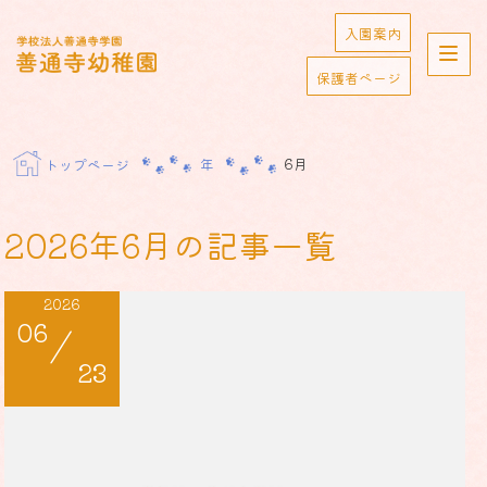
Skip
入園案内
to
学校法人善通寺学園
content
保護者ページ
善通寺幼稚園
年
6月
トップページ
2026年6月の記事一覧
2026
06
/
23