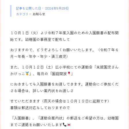
記事を公開した日：
2024年9月29日
カテゴリー
お知らせ
１０月１日（火）より令和７年度入園のための入園願書の配布開
始です。幼稚園の事務室で配布して
おりますので、どうぞよろしくお願いいたします。（令和７年４
月～年長・年中・年少・満三歳児）
また、１０月１２日（土）広小学校にての運動会「未就園児さん
かけっこ
」、毎月の「園庭開放
」
におきましても入園願書をお渡しできます。運動会にご参加くだ
さる場合は、詳しい案内状をお渡しさ
せていただきます（雨天の場合は１０月１３日に延期です）
書類は郵送対応もしておりますので
「入園願書」、「運動会案内状」の郵送をご希望の方は、幼稚園
までご連絡をお願いいたします