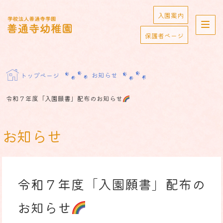
Skip
入園案内
to
学校法人善通寺学園
content
保護者ページ
善通寺幼稚園
お知らせ
トップページ
令和７年度「入園願書」配布のお知らせ
お知らせ
令和７年度「入園願書」配布の
お知らせ