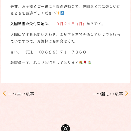
是非、お子様とご一緒に当園の運動会で、在園児と共に楽しいひ
とときをお過ごしください
入園願書の受付開始は、
からです。
１０月２１日（月）
入園に関するお問い合わせ、園見学も年間を通していつでも行っ
ていますので、お気軽にお問合せくだ
さい。 TEL （０８２３）７１－７３６０
教職員一同、心よりお待ちしております
一つ古い記事
一つ新しい記事
投
稿
ナ