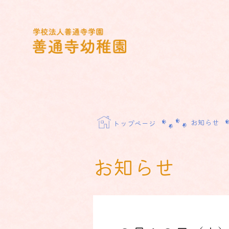
Skip
to
content
学校法人善通寺学園 善通寺幼
稚園
お知らせ
トップページ
お知らせ