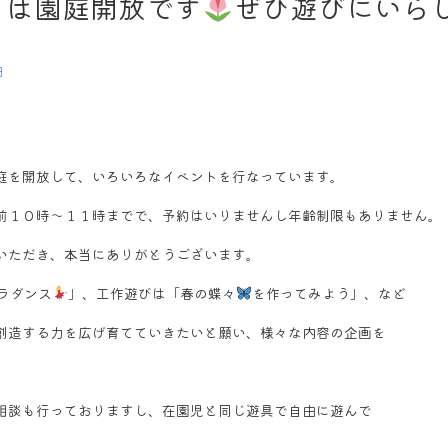
）は園庭開放です
ぜひ遊びにいら
日
庭を開放して、いろいろなイベントを行なっています。
前１０時～１１時までで、予約はいりませんし年齢制限もありません。
いただき、本当にありがとうございます。
ラダンス
」、工作遊びは「春の蝶々
を作ってみよう」、など
創造する力を広げ育てていきたいと願い、様々な内容の企画を
相談も行っておりますし、在園児と同じ遊具で自由に遊んで